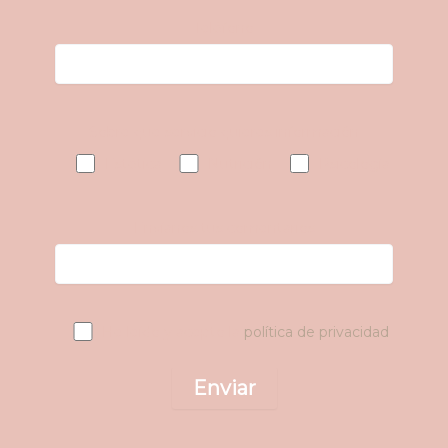
Teléfono
Sobre que servicio quieres información
Estética
Nutrición
Psicología
Envíanos tus comentarios
He leído y acepto la
política de privacidad
.