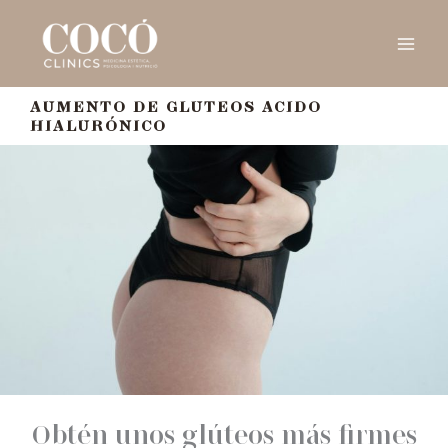
Ir
al
contenido
AUMENTO DE GLUTEOS ACIDO
HIALURÓNICO
Obtén unos glúteos más firmes