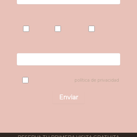
Sobre que servicio quieres información
Estética
Nutrición
Psicología
Envíanos tus comentarios
He leído y acepto la
política de privacidad
.