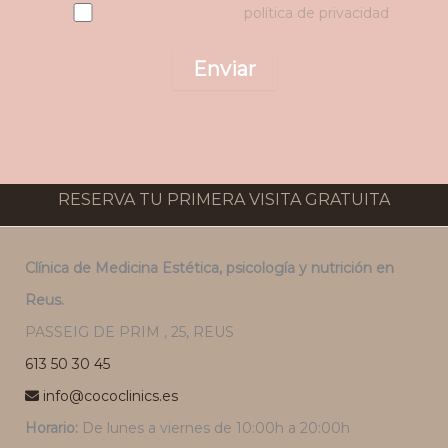
He leído y acepto la
política de privacidad
.
RESERVA TU PRIMERA VISITA GRATUITA
Clínica de Medicina Estética, psicología y nutrición en
Reus.
PASSEIG DE PRIM , 25, REUS
613 50 30 45
info@cococlinics.es
Horario:
De lunes a viernes de 10:00h a 20:00h