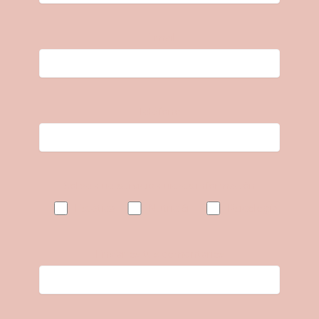
E-mail
Teléfono
Sobre que servicio quieres información
Estética
Nutrición
Psicología
Envíanos tus comentarios